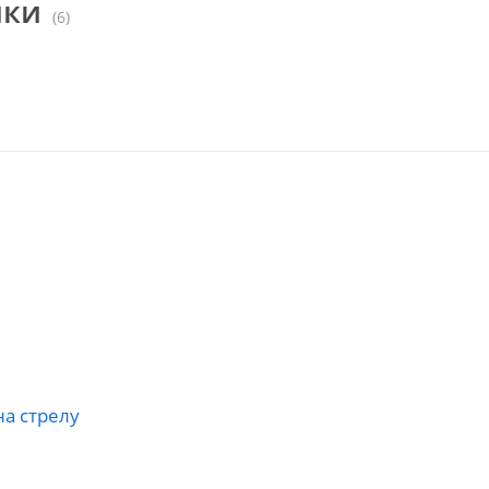
йки
(6)
а стрелу