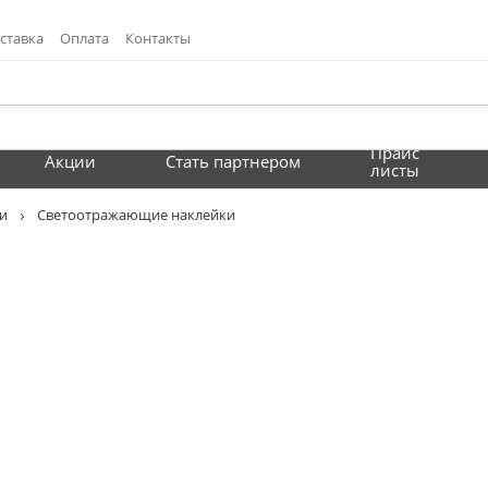
ставка
Оплата
Контакты
Прайс
Акции
Стать партнером
листы
ки
Светоотражающие наклейки