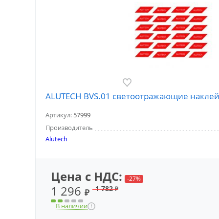
ALUTECH BVS.01 светоотражающие накле
Артикул:
57999
Производитель
Alutech
Цена с НДС:
-27%
1 296
1 782
₽
₽
В наличии