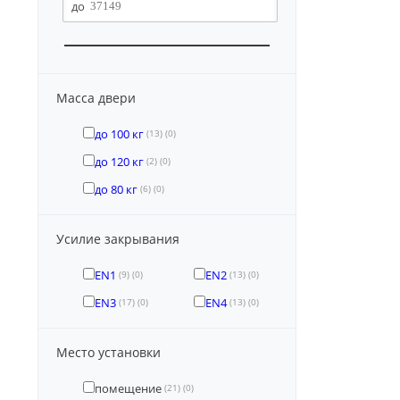
Масса двери
до 100 кг
(13)
(0)
до 120 кг
(2)
(0)
до 80 кг
(6)
(0)
Усилие закрывания
EN1
EN2
(9)
(0)
(13)
(0)
EN3
EN4
(17)
(0)
(13)
(0)
Место установки
помещение
(21)
(0)