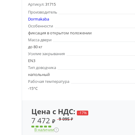
Артикул:
31715
Производитель
Dormakaba
Особенности
фиксация в открытом положении
Масса двери
до 80 кг
Усилие закрывания
EN3
Тип доводчика
напольный
Рабочая температура
-15°С
Цена с НДС:
-17%
7 472
9 095
₽
₽
В наличии