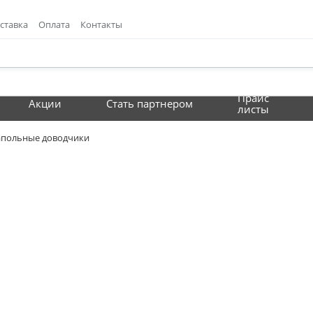
ставка
Оплата
Контакты
Прайс
Акции
Стать партнером
листы
польные доводчики