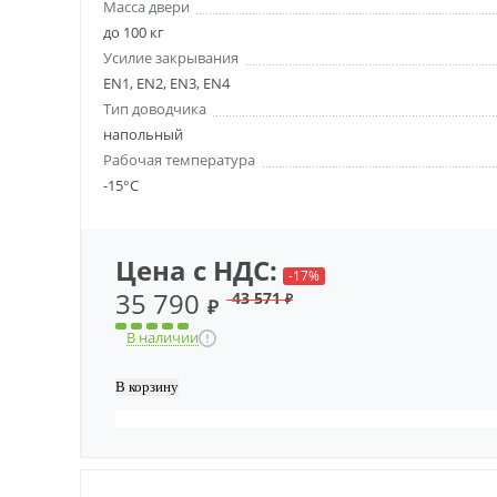
Масса двери
до 100 кг
Усилие закрывания
EN1, EN2, EN3, EN4
Тип доводчика
напольный
Рабочая температура
-15°С
Цена с НДС:
-17%
35 790
43 571
₽
₽
В наличии